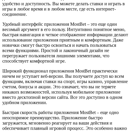
удобство и доступность. Вы можете делать ставки и играть в
игры в любое время и в любом месте, где есть интернет-
соединение.
Удобный интерфейс приложения MostBet – это еще один
весомый аргумент в его пользу. Интуитивно понятное меню,
быстрая навигация и четкое отображение информации делают
использование приложения приятным и комфортным. Даже
новички смогут быстро освоиться и начать пользоваться
всеми функциями. Простой и лаконичный дизайн не
перегружает пользователя лишними элементами, что
способствует комфортной игре.
Широкий функционал приложения MostBet практически
ничем не уступает веб-версии. Вы получаете доступ ко всем
функциям, включая ставки на спорт, игры казино, управление
счетом, бонусы и акции. Это означает, что вы не теряете
никаких возможностей, используя мобильное приложение
вместо десктопной версии сайта. Все это доступно в одном
удобном приложении.
Быстрая скорость работы приложения MostBet – еще одно
неоспоримое преимущество. Приложение быстро
загружается, мгновенно реагирует на ваши действия и
обеспечивает плавный игровой процесс. Это особенно важно