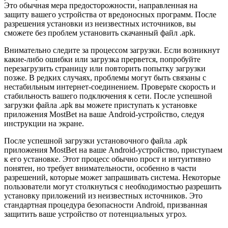
Это обычная мера предосторожности, направленная на
защиту вашего устройства от вредоносных программ. После
разрешения установки из неизвестных источников, вы
сможете без проблем установить скачанный файл .apk.
Внимательно следите за процессом загрузки. Если возникнут
какие-либо ошибки или загрузка прервется, попробуйте
перезагрузить страницу или повторить попытку загрузки
позже. В редких случаях, проблемы могут быть связаны с
нестабильным интернет-соединением. Проверьте скорость и
стабильность вашего подключения к сети. После успешной
загрузки файла .apk вы можете приступать к установке
приложения MostBet на ваше Android-устройство, следуя
инструкции на экране.
После успешной загрузки установочного файла .apk
приложения MostBet на ваше Android-устройство, приступаем
к его установке. Этот процесс обычно прост и интуитивно
понятен, но требует внимательности, особенно в части
разрешений, которые может запрашивать система. Некоторые
пользователи могут столкнуться с необходимостью разрешить
установку приложений из неизвестных источников. Это
стандартная процедура безопасности Android, призванная
защитить ваше устройство от потенциальных угроз.