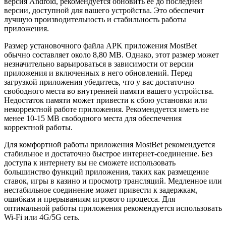
версия Android, рекомендуется обновить её до последней
версии, доступной для вашего устройства. Это обеспечит
лучшую производительность и стабильность работы
приложения.
Размер установочного файла APK приложения MostBet
обычно составляет около 8,80 MB. Однако, этот размер может
незначительно варьироваться в зависимости от версии
приложения и включенных в него обновлений. Перед
загрузкой приложения убедитесь, что у вас достаточно
свободного места во внутренней памяти вашего устройства.
Недостаток памяти может привести к сбою установки или
некорректной работе приложения. Рекомендуется иметь не
менее 10-15 MB свободного места для обеспечения
корректной работы.
Для комфортной работы приложения MostBet рекомендуется
стабильное и достаточно быстрое интернет-соединение. Без
доступа к интернету вы не сможете использовать
большинство функций приложения, таких как размещение
ставок, игры в казино и просмотр трансляций. Медленное или
нестабильное соединение может привести к задержкам,
ошибкам и прерываниям игрового процесса. Для
оптимальной работы приложения рекомендуется использовать
Wi-Fi или 4G/5G сеть.