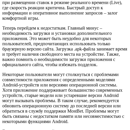
при размещении ставок в режиме реального времени (Live),
где скорость реакции критична. Быстрый доступ к
информации и оперативное выполнение запросов – залог
комфортной игры.
Теперь перейдем к недостаткам. Главный минус –
необходимость загрузки и установки дополнительного
приложения. Это может быть неудобно для некоторых
пользователей, предпочитающих использовать только
браузерную версию сайта. Загрузка .apk-файла занимает время
и требует наличия свободного места на устройстве. Также,
важно помнить о необходимости загрузки приложения с
официального сайта, чтобы избежать подделок.
Некоторые пользователи могут столкнуться с проблемами
совместимости приложения с определенными моделями
Android-устройств или версиями операционной системы.
Хотя приложение поддерживает большинство современных
устройств, старые модели или устаревшие версии Android
могут вызывать проблемы. В таком случае, рекомендуется
обновить операционную систему до последней версии или
обратиться в службу поддержки MostBet. Проблемы могут
быть связаны с недостатком памяти или несовместимостью с
некоторыми функциями Android.