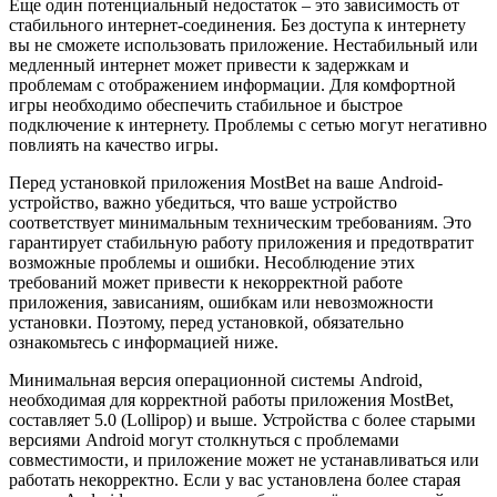
Еще один потенциальный недостаток – это зависимость от
стабильного интернет-соединения. Без доступа к интернету
вы не сможете использовать приложение. Нестабильный или
медленный интернет может привести к задержкам и
проблемам с отображением информации. Для комфортной
игры необходимо обеспечить стабильное и быстрое
подключение к интернету. Проблемы с сетью могут негативно
повлиять на качество игры.
Перед установкой приложения MostBet на ваше Android-
устройство, важно убедиться, что ваше устройство
соответствует минимальным техническим требованиям. Это
гарантирует стабильную работу приложения и предотвратит
возможные проблемы и ошибки. Несоблюдение этих
требований может привести к некорректной работе
приложения, зависаниям, ошибкам или невозможности
установки. Поэтому, перед установкой, обязательно
ознакомьтесь с информацией ниже.
Минимальная версия операционной системы Android,
необходимая для корректной работы приложения MostBet,
составляет 5.0 (Lollipop) и выше. Устройства с более старыми
версиями Android могут столкнуться с проблемами
совместимости, и приложение может не устанавливаться или
работать некорректно. Если у вас установлена более старая