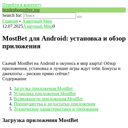
Перейти к контенту
bezdepbonusfree.top
Search for:
Главная
»
Азартный Мир
12.07.2025
Азартный Мир
0
MostBet для Android: установка и обзор
приложения
Скачай MostBet на Android и окунись в мир азарта! Обзор
приложения, установка и лучшие игры ждут тебя. Бонусы и
джекпоты – рискни прямо сейчас!
Содержание
Загрузка приложения MostBet
Установка приложения MostBet
Возможности приложения MostBet
Преимущества и недостатки приложения
Технические характеристики и требования
Загрузка приложения MostBet