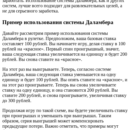
заработать. Использование системы Даламбера, как и других
систем, лучше всего подходит для развлекательных целей, а
не для серьезного заработка.
Пример использования системы Даламбера
Давайте рассмотрим пример использования системы
Даламбера в рулетке. Предположим, ваша базовая ставка
составляет 100 рублей. Вы начинаете игру, делая ставку в 100
рублей на «красное». Первый спин проигрышный, значит,
ваша следующая ставка увеличивается на единицу и будет 200
рублей. Вы снова ставите на «красное».
На этот раз вы выигрываете. Теперь, согласно системе
Даламбера, ваша следующая ставка уменьшается на одну
единицу и будет 100 рублей. Вы опять ставите на «красное», и
на этот раз проигрываете. Теперь вы снова увеличиваете
ставку на одну единицу, и она становится 200 рублей. Вы
ставите 200 рублей, и снова проигрываете, увеличивая ставку
до 300 рублей.
Продолжая игру по такой схеме, вы будете увеличивать ставку
при проигрышах и уменьшать при выигрышах. Таким
образом, серия выигрышей может компенсировать
предыдущие потери. Важно отметить, что примеры могут