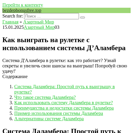
Перейти к контенту
bezdepbonusfree.top
Search for:
Главная
»
Азартный Мир
15.01.2025
Азартный Мир
0
3
Как выиграть на рулетке с
использованием системы Д’Аламбера
Система Д'Аламбера в рулетке: как это работает? Узнай
секреты и увеличь свои шансы на выигрыш! Попробуй свою
удачу!'
Содержание
Система Даламбера: Простой путь к выигрышу в
рулетке?
Что такое система Даламбера?
Как использовать систему Даламбера в рулетке?
Преимущества и недостатки системы Даламбера
Пример использования системы Даламбера
Альтернативы системе Даламбера
Система Даламбера: Простой путь к