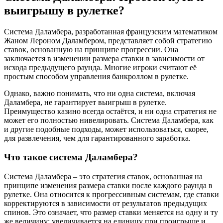
выигрышу в рулетке?
Система Даламбера, разработанная французским математиком
Жаном Лероном Даламбером, представляет собой стратегию
ставок, основанную на принципе прогрессии. Она
заключается в изменении размера ставки в зависимости от
исхода предыдущего раунда. Многие игроки считают её
простым способом управления банкроллом в рулетке.
Однако, важно понимать, что ни одна система, включая
Даламбера, не гарантирует выигрыш в рулетке.
Преимущество казино всегда остаётся, и ни одна стратегия не
может его полностью нивелировать. Система Даламбера, как
и другие подобные подходы, может использоваться, скорее,
для развлечения, чем для гарантированного заработка.
Что такое система Даламбера?
Система Даламбера – это стратегия ставок, основанная на
принципе изменения размера ставки после каждого раунда в
рулетке. Она относится к прогрессивным системам, где ставки
корректируются в зависимости от результатов предыдущих
спинов. Это означает, что размер ставки меняется на одну и ту
же величину: увеличивается на единицу при проигрыше и