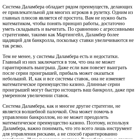
Система Даламбера обладает рядом преимуществ, делающих
ее привлекательной для многих игроков в рулетку. Одним из
главных плюсов является её простота. Вам не нужно быть
математиком, чтобы понять принцип работы, достаточно
уметь складывать и вычитать. По сравнению с агрессивными
стратегиями, такими как Мартингейл, Даламбер более
щадящий для банкролла, поскольку ставки увеличиваются не
так резко.
Тем не менее, у системы Даламбера есть и недостатки.
Главный из них заключается в том, что она не может
гарантировать выигрыш. Даже если вам повезет выиграть
после серии проигрышей, прибыль может оказаться
небольшой. И, как и все системы ставок, она не изменяет
математическое преимущество казино. Длинные серии
проигрышей могут быстро истощить ваш банкролл, даже при
умеренном увеличении ставок.
Система Даламбера, как и многие другие стратегии, не
является волшебной палочкой. Она может помочь в
управлении банкроллом, но не может преодолеть
математическое преимущество казино. Поэтому, используя
Даламбера, важно понимать, что это всего лишь инструмент
для управления рисками, а не способ гарантированно