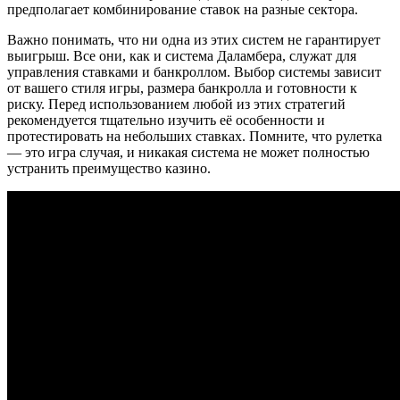
предполагает комбинирование ставок на разные сектора.
Важно понимать, что ни одна из этих систем не гарантирует
выигрыш. Все они, как и система Даламбера, служат для
управления ставками и банкроллом. Выбор системы зависит
от вашего стиля игры, размера банкролла и готовности к
риску. Перед использованием любой из этих стратегий
рекомендуется тщательно изучить её особенности и
протестировать на небольших ставках. Помните, что рулетка
— это игра случая, и никакая система не может полностью
устранить преимущество казино.