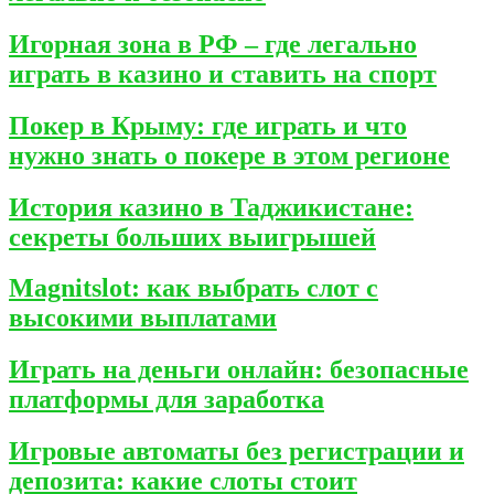
Игорная зона в РФ – где легально
играть в казино и ставить на спорт
Покер в Крыму: где играть и что
нужно знать о покере в этом регионе
История казино в Таджикистане:
секреты больших выигрышей
Magnitslot: как выбрать слот с
высокими выплатами
Играть на деньги онлайн: безопасные
платформы для заработка
Игровые автоматы без регистрации и
депозита: какие слоты стоит