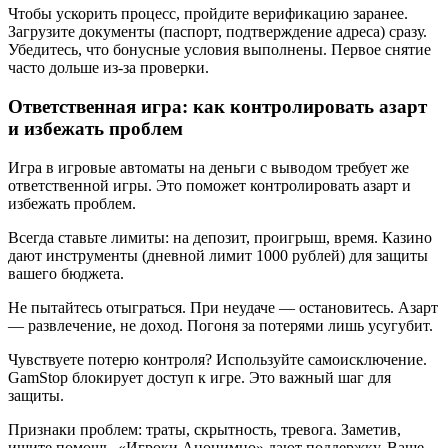
Чтобы ускорить процесс, пройдите верификацию заранее.
Загрузите документы (паспорт, подтверждение адреса) сразу.
Убедитесь, что бонусные условия выполнены. Первое снятие
часто дольше из-за проверки.
Ответственная игра: как контролировать азарт
и избежать проблем
Игра в игровые автоматы на деньги с выводом требует же
ответственной игры. Это поможет контролировать азарт и
избежать проблем.
Всегда ставьте лимиты: на депозит, проигрыш, время. Казино
дают инструменты (дневной лимит 1000 рублей) для защиты
вашего бюджета.
Не пытайтесь отыграться. При неудаче — остановитесь. Азарт
— развлечение, не доход. Погоня за потерями лишь усугубит.
Чувствуете потерю контроля? Используйте самоисключение.
GamStop блокирует доступ к игре. Это важный шаг для
защиты.
Признаки проблем: траты, скрытность, тревога. Заметив,
ищите помощь. «Игроки Анонимно» дают поддержку. Ваше