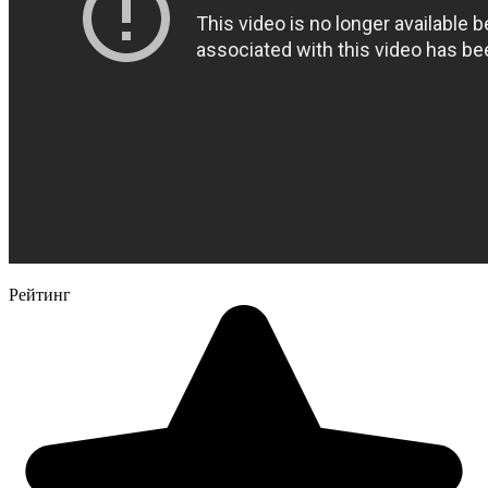
Рейтинг