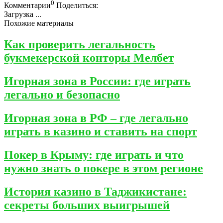
0
Комментарии
Поделиться:
Загрузка ...
Похожие материалы
Как проверить легальность
букмекерской конторы Мелбет
Игорная зона в России: где играть
легально и безопасно
Игорная зона в РФ – где легально
играть в казино и ставить на спорт
Покер в Крыму: где играть и что
нужно знать о покере в этом регионе
История казино в Таджикистане:
секреты больших выигрышей