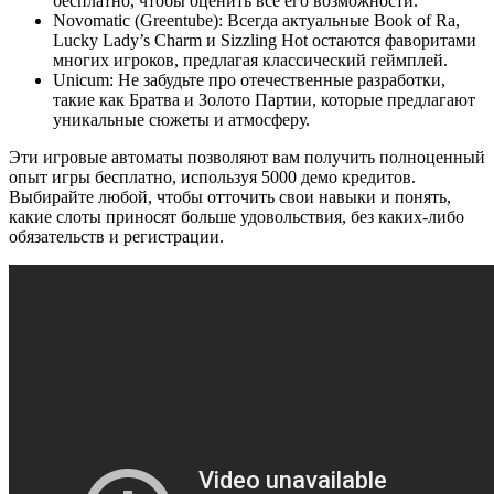
бесплатно, чтобы оценить все его возможности.
Novomatic (Greentube): Всегда актуальные Book of Ra,
Lucky Lady’s Charm и Sizzling Hot остаются фаворитами
многих игроков, предлагая классический геймплей.
Unicum: Не забудьте про отечественные разработки,
такие как Братва и Золото Партии, которые предлагают
уникальные сюжеты и атмосферу.
Эти игровые автоматы позволяют вам получить полноценный
опыт игры бесплатно, используя 5000 демо кредитов.
Выбирайте любой, чтобы отточить свои навыки и понять,
какие слоты приносят больше удовольствия, без каких-либо
обязательств и регистрации.