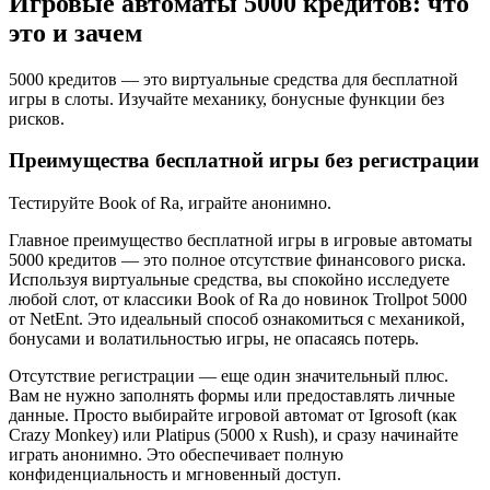
Игровые автоматы 5000 кредитов: что
это и зачем
5000 кредитов — это виртуальные средства для бесплатной
игры в слоты. Изучайте механику, бонусные функции без
рисков.
Преимущества бесплатной игры без регистрации
Тестируйте Book of Ra, играйте анонимно.
Главное преимущество бесплатной игры в игровые автоматы
5000 кредитов — это полное отсутствие финансового риска.
Используя виртуальные средства, вы спокойно исследуете
любой слот, от классики Book of Ra до новинок Trollpot 5000
от NetEnt. Это идеальный способ ознакомиться с механикой,
бонусами и волатильностью игры, не опасаясь потерь.
Отсутствие регистрации — еще один значительный плюс.
Вам не нужно заполнять формы или предоставлять личные
данные. Просто выбирайте игровой автомат от Igrosoft (как
Crazy Monkey) или Platipus (5000 x Rush), и сразу начинайте
играть анонимно. Это обеспечивает полную
конфиденциальность и мгновенный доступ.