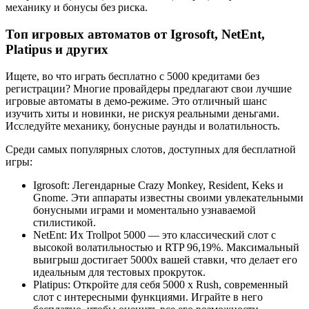
механику и бонусы без риска.
Топ игровых автоматов от Igrosoft, NetEnt,
Platipus и других
Ищете, во что играть бесплатно с 5000 кредитами без
регистрации? Многие провайдеры предлагают свои лучшие
игровые автоматы в демо-режиме. Это отличный шанс
изучить хиты и новинки, не рискуя реальными деньгами.
Исследуйте механику, бонусные раунды и волатильность.
Среди самых популярных слотов, доступных для бесплатной
игры:
Igrosoft: Легендарные Crazy Monkey, Resident, Keks и
Gnome. Эти аппараты известны своими увлекательными
бонусными играми и моментально узнаваемой
стилистикой.
NetEnt: Их Trollpot 5000 — это классический слот с
высокой волатильностью и RTP 96,19%. Максимальный
выигрыш достигает 5000x вашей ставки, что делает его
идеальным для тестовых прокруток.
Platipus: Откройте для себя 5000 x Rush, современный
слот с интересными функциями. Играйте в него