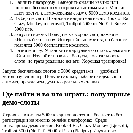
Найдите платформу: Выберите онлайн-казино или
портал с бесплатными игровыми автоматами. Многие
дают доступ к демо-версиям сразу с 5000 демо кредитов.
Выберите слот: В каталоге найдите автомат: Book of Ra,
Crazy Monkey от Igrosoft, Trollpot 5000 от NetEnt. Более
5000 игр.
Запустите демо: Наведите курсор на слот, нажмите
«Играть бесплатно». Интерфейс загрузится, на балансе
появятся 5000 бесплатных кредитов.
Начните игру: Установите виртуальную ставку, нажмите
«Спин». Изучайте правила, бонусы, волатильность
слота, не тратя реальные деньги. Хорошая тренировка!
Запуск бесплатных слотов с 5000 кредитами — удобный
метод изучения игр. Получите опыт, выберите идеальный
автомат, прежде чем думать о реальных ставках.
Где найти и во что играть: популярные
демо-слоты
Игровые автоматы 5000 кредитов доступны бесплатно без
регистрации на многих онлайн-платформах. Среди
популярных демо-слотов: Book of Ra, Crazy Monkey (Igrosoft),
Trollpot 5000 (NetEnt), 5000 x Rush (Platipus). Изучите их