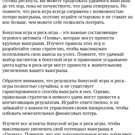
готовы рискнуть, вы можете продолжать удваивать выигрыш
до тех пор, пока не почувствуете, что удача отвернулась. Но
помните, что риск-игра всегда сопряжена с возможностью
потери выигрыша, поэтому играйте осторожно и не ставьте на
кон больше, чем можете себе позволить потерять.
Бонусная игра и риск-игра – это важные составляющие
игрового автомата «Гномы», которые могут принести
крупные выигрыши. Изучите правила этих игр и
разработайте свою стратегию, чтобы максимально
использовать свои шансы на успех. Помните, что удачный
выбор вагонеток в бонусной игре и правильное угадывание
цвета карты в риск-игре могут привести к значительному
увеличению вашего выигрыша.
Обратите внимание, что результаты бонусной игры и риск-
игры полностью случайны, и не существует
гарантированного способа выиграть в них. Однако,
правильная стратегия и немного удачи могут привести к
впечатляющим результатам. Играйте ответственно, и не
забывайте о важности управления своим банкроллом, чтобы
избежать нежелательных финансовых потерь.
Изучите все аспекты бонусной игры и риск-игры, чтобы
максимально увеличить свой потенциал выигрыша в
«Гномах». Помните, что эти дополнительные игры добавляют