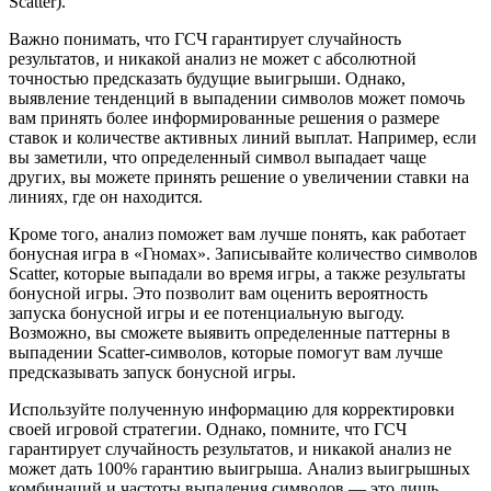
Scatter).
Важно понимать, что ГСЧ гарантирует случайность
результатов, и никакой анализ не может с абсолютной
точностью предсказать будущие выигрыши. Однако,
выявление тенденций в выпадении символов может помочь
вам принять более информированные решения о размере
ставок и количестве активных линий выплат. Например, если
вы заметили, что определенный символ выпадает чаще
других, вы можете принять решение о увеличении ставки на
линиях, где он находится.
Кроме того, анализ поможет вам лучше понять, как работает
бонусная игра в «Гномах». Записывайте количество символов
Scatter, которые выпадали во время игры, а также результаты
бонусной игры. Это позволит вам оценить вероятность
запуска бонусной игры и ее потенциальную выгоду.
Возможно, вы сможете выявить определенные паттерны в
выпадении Scatter-символов, которые помогут вам лучше
предсказывать запуск бонусной игры.
Используйте полученную информацию для корректировки
своей игровой стратегии. Однако, помните, что ГСЧ
гарантирует случайность результатов, и никакой анализ не
может дать 100% гарантию выигрыша. Анализ выигрышных
комбинаций и частоты выпадения символов — это лишь