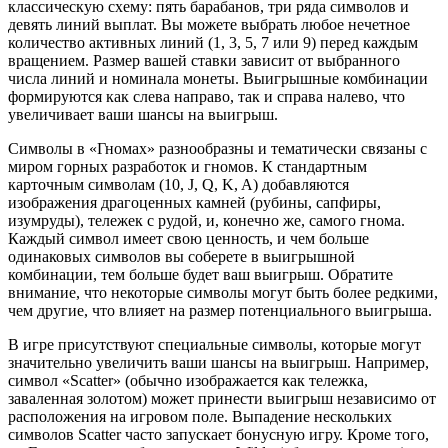
классическую схему: пять барабанов, три ряда символов и
девять линий выплат. Вы можете выбрать любое нечетное
количество активных линий (1, 3, 5, 7 или 9) перед каждым
вращением. Размер вашей ставки зависит от выбранного
числа линий и номинала монеты. Выигрышные комбинации
формируются как слева направо, так и справа налево, что
увеличивает ваши шансы на выигрыш.
Символы в «Гномах» разнообразны и тематически связаны с
миром горных разработок и гномов. К стандартным
карточным символам (10, J, Q, K, A) добавляются
изображения драгоценных камней (рубины, сапфиры,
изумруды), тележек с рудой, и, конечно же, самого гнома.
Каждый символ имеет свою ценность, и чем больше
одинаковых символов вы соберете в выигрышной
комбинации, тем больше будет ваш выигрыш. Обратите
внимание, что некоторые символы могут быть более редкими,
чем другие, что влияет на размер потенциального выигрыша.
В игре присутствуют специальные символы, которые могут
значительно увеличить ваши шансы на выигрыш. Например,
символ «Scatter» (обычно изображается как тележка,
заваленная золотом) может принести выигрыш независимо от
расположения на игровом поле. Выпадение нескольких
символов Scatter часто запускает бонусную игру. Кроме того,