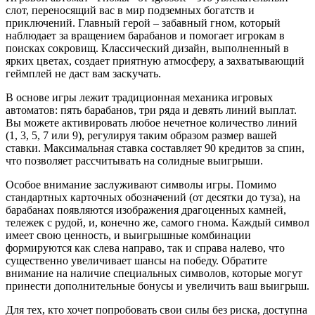
слот, переносящий вас в мир подземных богатств и
приключений. Главный герой – забавный гном, который
наблюдает за вращением барабанов и помогает игрокам в
поисках сокровищ. Классический дизайн, выполненный в
ярких цветах, создает приятную атмосферу, а захватывающий
геймплей не даст вам заскучать.
В основе игры лежит традиционная механика игровых
автоматов: пять барабанов, три ряда и девять линий выплат.
Вы можете активировать любое нечетное количество линий
(1, 3, 5, 7 или 9), регулируя таким образом размер вашей
ставки. Максимальная ставка составляет 90 кредитов за спин,
что позволяет рассчитывать на солидные выигрыши.
Особое внимание заслуживают символы игры. Помимо
стандартных карточных обозначений (от десятки до туза), на
барабанах появляются изображения драгоценных камней,
тележек с рудой, и, конечно же, самого гнома. Каждый символ
имеет свою ценность, и выигрышные комбинации
формируются как слева направо, так и справа налево, что
существенно увеличивает шансы на победу. Обратите
внимание на наличие специальных символов, которые могут
принести дополнительные бонусы и увеличить ваш выигрыш.
Для тех, кто хочет попробовать свои силы без риска, доступна