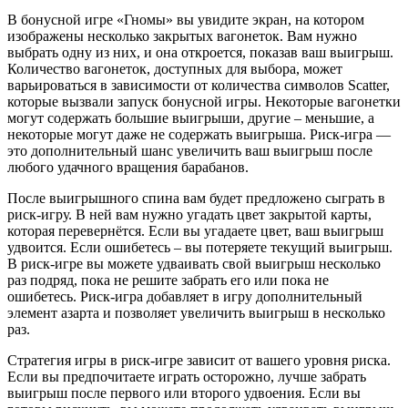
В бонусной игре «Гномы» вы увидите экран, на котором
изображены несколько закрытых вагонеток. Вам нужно
выбрать одну из них, и она откроется, показав ваш выигрыш.
Количество вагонеток, доступных для выбора, может
варьироваться в зависимости от количества символов Scatter,
которые вызвали запуск бонусной игры. Некоторые вагонетки
могут содержать большие выигрыши, другие – меньшие, а
некоторые могут даже не содержать выигрыша. Риск-игра —
это дополнительный шанс увеличить ваш выигрыш после
любого удачного вращения барабанов.
После выигрышного спина вам будет предложено сыграть в
риск-игру. В ней вам нужно угадать цвет закрытой карты,
которая перевернётся. Если вы угадаете цвет, ваш выигрыш
удвоится. Если ошибетесь – вы потеряете текущий выигрыш.
В риск-игре вы можете удваивать свой выигрыш несколько
раз подряд, пока не решите забрать его или пока не
ошибетесь. Риск-игра добавляет в игру дополнительный
элемент азарта и позволяет увеличить выигрыш в несколько
раз.
Стратегия игры в риск-игре зависит от вашего уровня риска.
Если вы предпочитаете играть осторожно, лучше забрать
выигрыш после первого или второго удвоения. Если вы