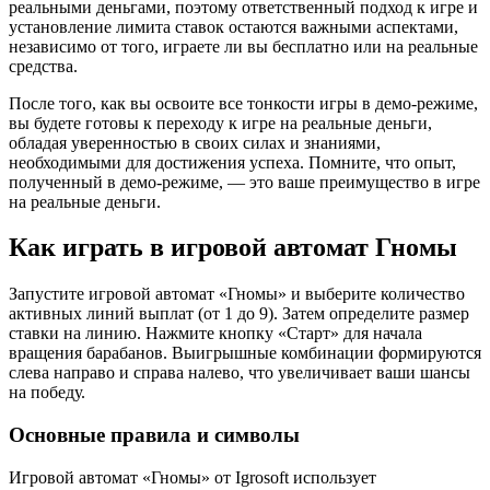
реальными деньгами, поэтому ответственный подход к игре и
установление лимита ставок остаются важными аспектами,
независимо от того, играете ли вы бесплатно или на реальные
средства.
После того, как вы освоите все тонкости игры в демо-режиме,
вы будете готовы к переходу к игре на реальные деньги,
обладая уверенностью в своих силах и знаниями,
необходимыми для достижения успеха. Помните, что опыт,
полученный в демо-режиме, — это ваше преимущество в игре
на реальные деньги.
Как играть в игровой автомат Гномы
Запустите игровой автомат «Гномы» и выберите количество
активных линий выплат (от 1 до 9). Затем определите размер
ставки на линию. Нажмите кнопку «Старт» для начала
вращения барабанов. Выигрышные комбинации формируются
слева направо и справа налево, что увеличивает ваши шансы
на победу.
Основные правила и символы
Игровой автомат «Гномы» от Igrosoft использует