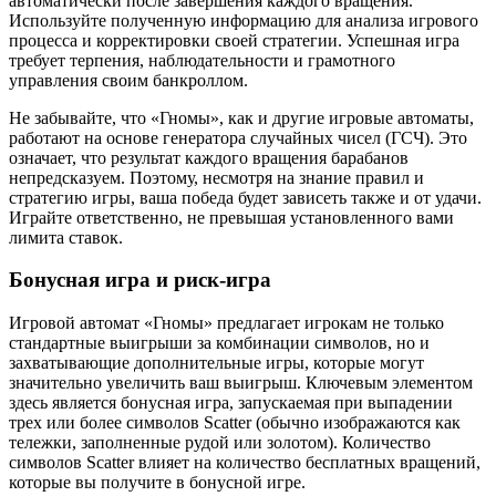
автоматически после завершения каждого вращения.
Используйте полученную информацию для анализа игрового
процесса и корректировки своей стратегии. Успешная игра
требует терпения, наблюдательности и грамотного
управления своим банкроллом.
Не забывайте, что «Гномы», как и другие игровые автоматы,
работают на основе генератора случайных чисел (ГСЧ). Это
означает, что результат каждого вращения барабанов
непредсказуем. Поэтому, несмотря на знание правил и
стратегию игры, ваша победа будет зависеть также и от удачи.
Играйте ответственно, не превышая установленного вами
лимита ставок.
Бонусная игра и риск-игра
Игровой автомат «Гномы» предлагает игрокам не только
стандартные выигрыши за комбинации символов, но и
захватывающие дополнительные игры, которые могут
значительно увеличить ваш выигрыш. Ключевым элементом
здесь является бонусная игра, запускаемая при выпадении
трех или более символов Scatter (обычно изображаются как
тележки, заполненные рудой или золотом). Количество
символов Scatter влияет на количество бесплатных вращений,
которые вы получите в бонусной игре.