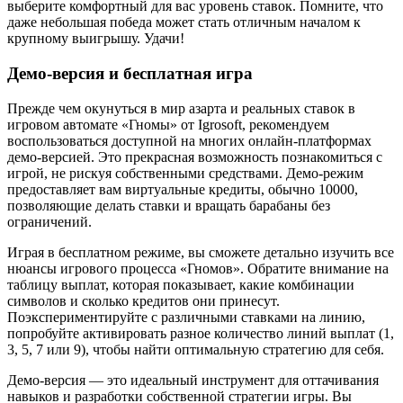
выберите комфортный для вас уровень ставок. Помните, что
даже небольшая победа может стать отличным началом к
крупному выигрышу. Удачи!
Демо-версия и бесплатная игра
Прежде чем окунуться в мир азарта и реальных ставок в
игровом автомате «Гномы» от Igrosoft, рекомендуем
воспользоваться доступной на многих онлайн-платформах
демо-версией. Это прекрасная возможность познакомиться с
игрой, не рискуя собственными средствами. Демо-режим
предоставляет вам виртуальные кредиты, обычно 10000,
позволяющие делать ставки и вращать барабаны без
ограничений.
Играя в бесплатном режиме, вы сможете детально изучить все
нюансы игрового процесса «Гномов». Обратите внимание на
таблицу выплат, которая показывает, какие комбинации
символов и сколько кредитов они принесут.
Поэкспериментируйте с различными ставками на линию,
попробуйте активировать разное количество линий выплат (1,
3, 5, 7 или 9), чтобы найти оптимальную стратегию для себя.
Демо-версия — это идеальный инструмент для оттачивания
навыков и разработки собственной стратегии игры. Вы