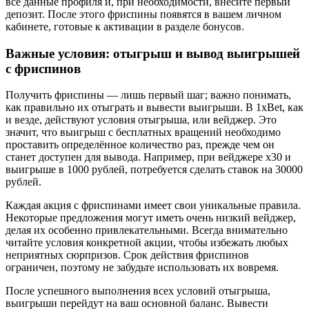
все данные профиля и, при необходимости, внесите первый
депозит. После этого фриспины появятся в вашем личном
кабинете, готовые к активации в разделе бонусов.
Важные условия: отыгрыш и вывод выигрышей
с фриспинов
Получить фриспины — лишь первый шаг; важно понимать,
как правильно их отыграть и вывести выигрыши. В 1xBet, как
и везде, действуют условия отыгрыша, или вейджер. Это
значит, что выигрыш с бесплатных вращений необходимо
проставить определённое количество раз, прежде чем он
станет доступен для вывода. Например, при вейджере x30 и
выигрыше в 1000 рублей, потребуется сделать ставок на 30000
рублей.
Каждая акция с фриспинами имеет свои уникальные правила.
Некоторые предложения могут иметь очень низкий вейджер,
делая их особенно привлекательными. Всегда внимательно
читайте условия конкретной акции, чтобы избежать любых
неприятных сюрпризов. Срок действия фриспинов
ограничен, поэтому не забудьте использовать их вовремя.
После успешного выполнения всех условий отыгрыша,
выигрыши перейдут на ваш основной баланс. Вывести