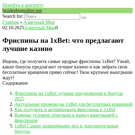
Перейти к контенту
bezdepbonusfree.top
Search for:
Главная
»
Азартный Мир
02.10.2025
Азартный Мир
0
Фриспины на 1xBet: что предлагают
лучшие казино
Ищешь, где получить самые щедрые фриспины 1xBet? Узнай,
какие бонусы предлагают лучшие казино и как забрать свои
бесплатные вращения прямо сейчас! Твои крупные выигрыши
ждут!
Содержание
Фриспины на 1xBet: лучшие предложения и бонусы
2025
Актуальные промокоды 1xBet для бесплатных вращений
Как получить и активировать фриспины в 1xBet
Важные условия: отыгрыш и вывод выигрышей с
фриспинов
1xBet Casino: разнообразие игр и дополнительные
бонусы