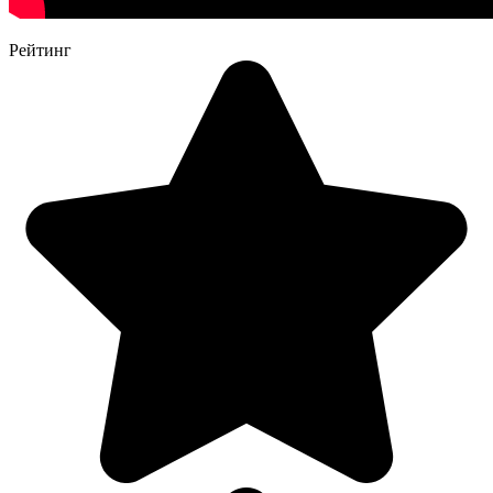
Рейтинг