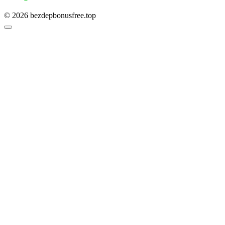
© 2026 bezdepbonusfree.top