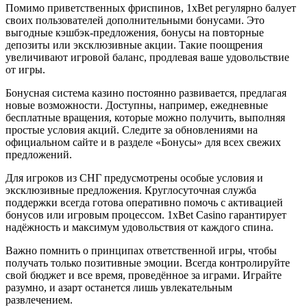
Помимо приветственных фриспинов, 1xBet регулярно балует
своих пользователей дополнительными бонусами. Это
выгодные кэшбэк-предложения, бонусы на повторные
депозиты или эксклюзивные акции. Такие поощрения
увеличивают игровой баланс, продлевая ваше удовольствие
от игры.
Бонусная система казино постоянно развивается, предлагая
новые возможности. Доступны, например, ежедневные
бесплатные вращения, которые можно получить, выполняя
простые условия акций. Следите за обновлениями на
официальном сайте и в разделе «Бонусы» для всех свежих
предложений.
Для игроков из СНГ предусмотрены особые условия и
эксклюзивные предложения. Круглосуточная служба
поддержки всегда готова оперативно помочь с активацией
бонусов или игровым процессом. 1xBet Casino гарантирует
надёжность и максимум удовольствия от каждого спина.
Важно помнить о принципах ответственной игры, чтобы
получать только позитивные эмоции. Всегда контролируйте
свой бюджет и все время, проведённое за играми. Играйте
разумно, и азарт останется лишь увлекательным
развлечением.