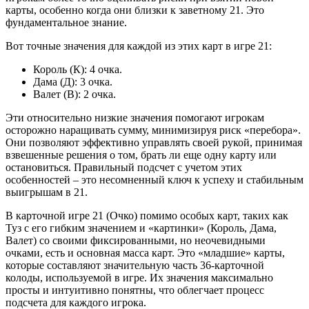
карты, особенно когда они близки к заветному 21. Это
фундаментальное знание.
Вот точные значения для каждой из этих карт в игре 21:
Король (К): 4 очка.
Дама (Д): 3 очка.
Валет (В): 2 очка.
Эти относительно низкие значения помогают игрокам
осторожно наращивать сумму, минимизируя риск «перебора».
Они позволяют эффективно управлять своей рукой, принимая
взвешенные решения о том, брать ли еще одну карту или
остановиться. Правильный подсчет с учетом этих
особенностей – это несомненный ключ к успеху и стабильным
выигрышам в 21.
В карточной игре 21 (Очко) помимо особых карт, таких как
Туз с его гибким значением и «картинки» (Король, Дама,
Валет) со своими фиксированными, но неочевидными
очками, есть и основная масса карт. Это «младшие» карты,
которые составляют значительную часть 36-карточной
колоды, используемой в игре. Их значения максимально
просты и интуитивно понятны, что облегчает процесс
подсчета для каждого игрока.