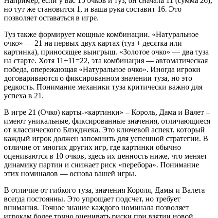
Например, если у вас 15 очков и туз, он сначала 11 (сумма 26),
но тут же становится 1, и ваша рука составит 16. Это
позволяет оставаться в игре.
Туз также формирует мощные комбинации. «Натуральное
очко» — 21 на первых двух картах (туз + десятка или
картинка), приносящее выигрыш. «Золотое очко» — два туза
на старте. Хотя 11+11=22, эта комбинация — автоматическая
победа, опережающая «Натуральное очко». Иногда игроки
договариваются о фиксированном значении туза, но это
редкость. Понимание механики туза критически важно для
успеха в 21.
В игре 21 (Очко) карты-«картинки» – Король, Дама и Валет –
имеют уникальные, фиксированные значения, отличающиеся
от классического Блэкджека. Это ключевой аспект, который
каждый игрок должен запомнить для успешной стратегии. В
отличие от многих других игр, где картинки обычно
оцениваются в 10 очков, здесь их ценность ниже, что меняет
динамику партии и снижает риск «перебора». Понимание
этих номиналов — основа вашей игры.
В отличие от гибкого туза, значения Короля, Дамы и Валета
всегда постоянны. Это упрощает подсчет, но требует
внимания. Точное знание каждого номинала позволяет
игрокам более точно оценивать риски при взятии новой