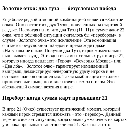
Золотое очко: два туза — безусловная победа
Еще более редкой и мощной комбинацией является «Золотое
очко». Оно состоит из двух Тузов, полученных на стартовой
раздаче. Несмотря на то, что два Туза (11+11) в сумме дают 22
очка, что в обычной ситуации считалось бы «перебором», в
случае «Золотого очка» это исключение. Эта комбинация
считается безусловной победой и превосходит даже
«Натуральное очко». Получив два Туза, игрок моментально
выигрывает раунд. Это одна из самых сильных рук в игре 21,
которую иногда называют «Город», «Вечерняя Москва» или
«Два лба». «Золотое очко» гарантирует немедленный
выигрыш, демонстрируя невероятную удачу игрока и не
оставляя шансов оппонентам. Такая комбинация не только
приносит выигрыш, но и впечатляет всех за столом. Это
абсолютный символ везения в игре.
Перебор: когда сумма карт превышает 21
В игре 21 (Очко) существует критический момент, который
каждый игрок стремится избежать – это «перебор». Данный
термин означает ситуацию, когда общая сумма очков на картах
у игрока превышает заветное число 21. Как только это