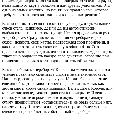
происходит, игрок моментально проигрывает текущий раунд,
независимо от карт у банкомета или других участников. Это
одно из самых жестких, но понятных правил игры, которое
требует постоянного внимания и взвешенных решений.
Важно понимать: если вы взяли новую карту, и сумма ваших
очков стала, например, 22 или 23, вы автоматически
выбываете из игры в этом раунде. Нельзя продолжать игру с
«перебором». Сразу после выявления «перебора» игрок
обязан показать свои карты, подтверждая свой проигрыш, и,
как правило, оплатить свою ставку в общий банк. Это
правило делает игру динамичной и заставляет каждого игрока
тщательно обдумывать каждое свое действие, особенно при
принятии решения о взятии дополнительной карты.
Как же избежать «перебора»? Ключевым моментом является
умение правильно оценивать риски и знать значения карт.
Например, если у вас на руках уже 18 или 19 очков, взятие
еще одной карты становится очень рискованным, так как
любая карта, кроме самых младших (Валет, Дама, Король, или
мелкие числовые), может привести к проигрышу. Именно
поэтому многие игроки, имея высокую, но не идеальную
сумму, предпочитают «остановиться» и не брать больше карт,
надеясь, что у банкомета или других игроков будет меньше
очков или произойдет их собственный «перебор».