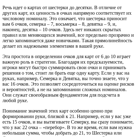
Речь идет о картах от шестерки до десятки. В отличие от
других карт, их ценность в очках напрямую соответствует их
числовому номиналу. Это означает, что шестерка приносит
вам 6 очков, семерка – 7, восьмерка – 8, девятка – 9, и,
наконец, десятка – 10 очков. Здесь нет никаких скрытых
правил или меняющихся значений, все предельно прозрачно и
легко запоминается даже новичками. Такая прямолинейность
делает их надежными элементами в вашей руке.
Эта простота в определении очков для карт от 6 до 10 играет
важную роль в стратегии. Благодаря их предсказуемости,
игроки могут быстро суммировать свои очки и принимать
решения о том, стоит ли брать еще одну карту. Если у вас на
руках, например, Семерка и Девятка, вы точно знаете, что у
вас 16 очков. Это позволяет сосредоточиться на оценке рисков
и вероятностей, а не на запоминании сложных номиналов.
Они служат своеобразным фундаментом для подсчета в
любой руке.
Понимание значений этих карт особенно ценно при
формировании руки, близкой к 21. Например, если у вас уже
есть 15 очков, и вы вытягиваете Семерку, вы сразу понимаете,
что у вас 22 очка – «перебор». В то же время, если вам нужна
небольшая сумма, чтобы добрать до 21, то Шестерка или