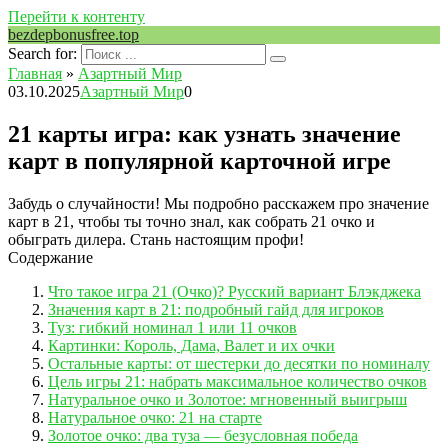
Перейти к контенту
bezdepbonusfree.top
Search for:
Главная
»
Азартный Мир
03.10.2025
Азартный Мир
0
21 карты игра: как узнать значение
карт в популярной карточной игре
Забудь о случайности! Мы подробно расскажем про значение
карт в 21, чтобы ты точно знал, как собрать 21 очко и
обыграть дилера. Стань настоящим профи!
Содержание
Что такое игра 21 (Очко)? Русский вариант Блэкджека
Значения карт в 21: подробный гайд для игроков
Туз: гибкий номинал 1 или 11 очков
Картинки: Король, Дама, Валет и их очки
Остальные карты: от шестерки до десятки по номиналу
Цель игры 21: набрать максимальное количество очков
Натуральное очко и Золотое: мгновенный выигрыш
Натуральное очко: 21 на старте
Золотое очко: два туза — безусловная победа