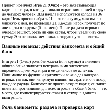
Привет, новичок! Игра 21 (Очко) – это захватывающая
карточная игра, в которую можно играть компанией от двух
до четырех человек. Для начала используется колода из 36
карт. Цель проста: набрать 21 очко или сумму, максимально
близкую к ней, не превышая 21. Каждый игрок получает по
две карты от крупье (банкомета). После раздачи игроки по
очереди решают, брать ли еще карты, чтобы увеличить свою
сумму. Это основная механика, которую нужно освоить.
Важные нюансы: действия банкомета и общий
банк
В игре 21 (Очко) роль банкомета (или крупье) и значение
общего банка являются центральными элементами,
определяющими ход игры и ее финансовые аспекты.
Понимание их функций критически важно для каждого
игрока, так как они напрямую влияют на стратегию и исход
каждого раунда. Банкомет не просто раздает карты; он также
является противником для всех игроков, а общий банк — это
место, где концентрируются ставки и откуда выдаются
выигрыши.
Роль банкомета: раздача и проверка карт