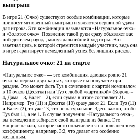
выигрыш
В игре 21 (Очко) существуют особые комбинации, которые
приносят мгновенный выигрыш и являются вершиной удачи
для игрока. Эти комбинации называются «Натуральное очко»
и «Золотое очко». Появление такой руки сразу объявляет вас
победителем раунда, минуя дальнейший ход игры. Это
заветная цель, к которой стремится каждый участник, ведь она
в игре гарантирует немедленный успех без лишних рисков.
Натуральное очко: 21 на старте
«Натуральное очко» — это комбинация, дающая ровно 21
очко на первых двух картах, которые вы получаете при
раздаче. Это может быть Туз в сочетании с картой номиналом
в 10 очков (Десятка) или Туз с любой «картинкой» (Король –
4, Дама – 3, Валет – 2), если сумма в итоге составляет 21.
Например, Туз (11) и Десятка (10) сразу дают 21. Если Туз (11)
и Валет (2), то уже 13, это не натуральное. Здесь важно, чтобы
Туз был 11, а не 1. В случае получения «Натурального очка»,
вы немедленно забираете свой выигрыш из банка. Это
мощное начало, которое часто оплачивается по повышенному
коэффициенту, например, 3:2, что делает его особенно
желанным.