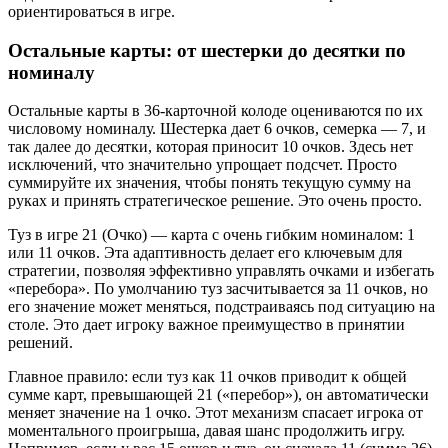
ориентироваться в игре.
Остальные карты: от шестерки до десятки по
номиналу
Остальные карты в 36-карточной колоде оцениваются по их
числовому номиналу. Шестерка дает 6 очков, семерка — 7, и
так далее до десятки, которая приносит 10 очков. Здесь нет
исключений, что значительно упрощает подсчет. Просто
суммируйте их значения, чтобы понять текущую сумму на
руках и принять стратегическое решение. Это очень просто.
Туз в игре 21 (Очко) — карта с очень гибким номиналом: 1
или 11 очков. Эта адаптивность делает его ключевым для
стратегии, позволяя эффективно управлять очками и избегать
«перебора». По умолчанию туз засчитывается за 11 очков, но
его значение может меняться, подстраиваясь под ситуацию на
столе. Это дает игроку важное преимущество в принятии
решений.
Главное правило: если туз как 11 очков приводит к общей
сумме карт, превышающей 21 («перебор»), он автоматически
меняет значение на 1 очко. Этот механизм спасает игрока от
моментального проигрыша, давая шанс продолжить игру.